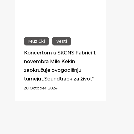
Muzički
Vesti
Koncertom u SKCNS Fabrici 1.
novembra Mile Kekin
zaokružuje ovogodišnju
turneju „Soundtrack za život“
20 October, 2024