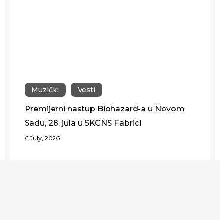
Muzički
Vesti
Premijerni nastup Biohazard-a u Novom
Sadu, 28. jula u SKCNS Fabrici
6 July, 2026