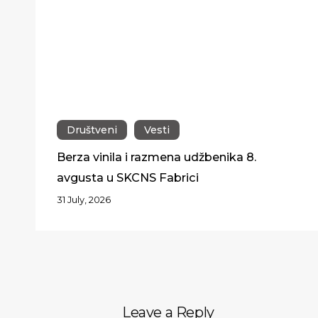
Društveni
Vesti
Berza vinila i razmena udžbenika 8.
avgusta u SKCNS Fabrici
31 July, 2026
Leave a Reply