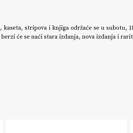
 kaseta, stripova i knjiga održaće se u subotu, 1
erzi će se naći stara izdanja, nova izdanja i rarit
.
Premijerni
B
nastup
v