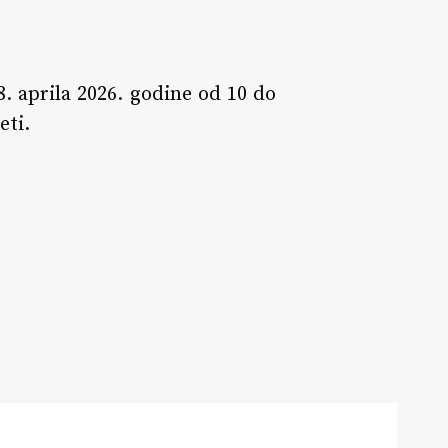
8. aprila 2026. godine od 10 do
eti.
erza
inila