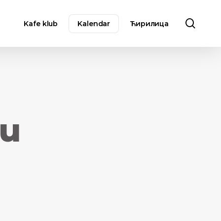
sear
Kafe klub
Kalendar
Ћирилица
 u