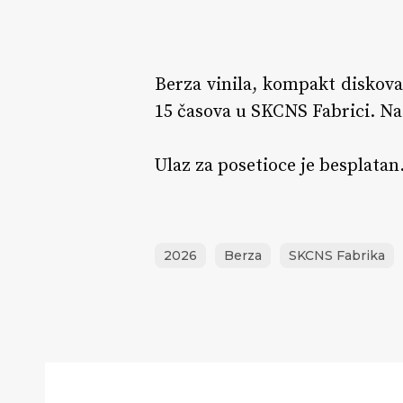
Berza vinila, kompakt diskova,
15 časova u SKCNS Fabrici. Na b
Ulaz za posetioce je besplatan
2026
Berza
SKCNS Fabrika
Berza
vinila