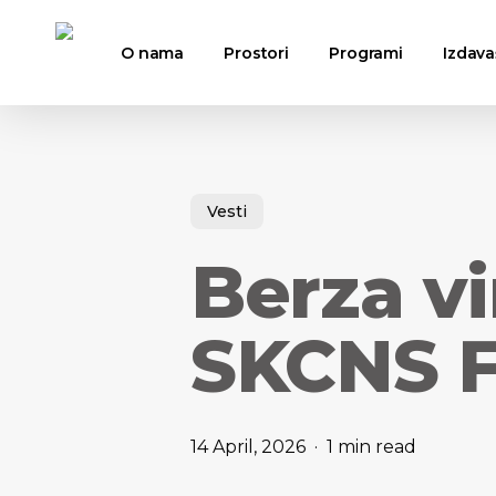
Skip
to
O nama
Prostori
Programi
Izdava
main
content
Hit enter to search or ESC to close
Vesti
Berza vin
SKCNS F
14 April, 2026
1 min read