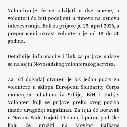
Volontiranje će se odvijati u dve smene, a
volonteri će biti podeljeni u timove na osnovu
interesovanja. Rok za prijave je 25. april 2026, a
preporučeni uzrast volontera je od 18 do 30
godina.
Detaljnije informacije i link za prijave nalaze
se na
sajtu
Novosadskog volonterskog servisa.
Za isti događaj otvoren je još jedan poziv za
volontere u sklopu European Solidarity Corps
namenjen mladima iz Srbije, BiH i Italije.
Volonteri koji se prijave preko ovog poziva
imaće drugačiji angažman. Za njih će boravak
u Novom Sadu trajati 14 dana, i pored podrške
koju će pružiti na Moving Balkans