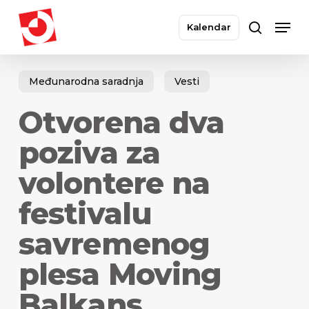
Skip
Men
to
Kalendar
search
main
Close
content
Menu
Međunarodna saradnja
Vesti
Otvorena dva
poziva za
volontere na
festivalu
savremenog
plesa Moving
Balkans