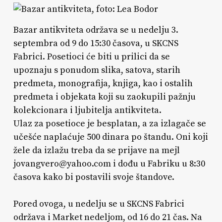
Bazar antikviteta održava se u nedelju 3.
septembra od 9 do 15:30 časova, u SKCNS
Fabrici. Posetioci će biti u prilici da se
upoznaju s ponudom slika, satova, starih
predmeta, monografija, knjiga, kao i ostalih
predmeta i objekata koji su zaokupili pažnju
kolekcionara i ljubitelja antikviteta.
Ulaz za posetioce je besplatan, a za izlagače se
učešće naplaćuje 500 dinara po štandu. Oni koji
žele da izlažu treba da se prijave na mejl
jovangvero@yahoo.com i dođu u Fabriku u 8:30
časova kako bi postavili svoje štandove.
Pored ovoga, u nedelju se u SKCNS Fabrici
održava i Market nedeljom, od 16 do 21 čas. Na