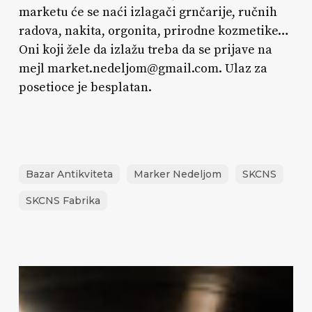
marketu će se naći izlagači grnčarije, ručnih
radova, nakita, orgonita, prirodne kozmetike…
Oni koji žele da izlažu treba da se prijave na
mejl market.nedeljom@gmail.com. Ulaz za
posetioce je besplatan.
Bazar Antikviteta
Marker Nedeljom
SKCNS
SKCNS Fabrika
Berza
vinila
i