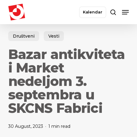
Skip
Men
to
Kalendar
search
main
Close
content
Menu
Društveni
Vesti
Bazar antikviteta
i Market
nedeljom 3.
septembra u
SKCNS Fabrici
30 August, 2023
1 min read