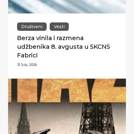
Društveni
Vesti
Berza vinila i razmena
udžbenika 8. avgusta u SKCNS
Fabrici
31 July, 2026
Premijerni
nastup
Biohazard-
a
u
Novom
Sadu,