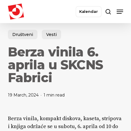
Skip
Men
to
Kalendar
search
main
Close
content
Menu
Društveni
Vesti
Berza vinila 6.
aprila u SKCNS
Fabrici
19 March, 2024
1 min read
Berza vinila, kompakt diskova, kaseta, stripova
i knjiga održaće se u subotu, 6. aprila od 10 do