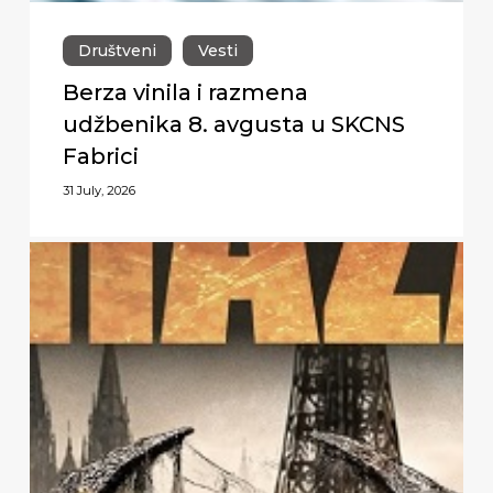
Društveni
Vesti
Berza vinila i razmena
udžbenika 8. avgusta u SKCNS
Fabrici
31 July, 2026
Premijerni
nastup
Biohazard-
a
u
Novom
Sadu,
28.
jula