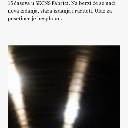
15 časova u SKCNS Fabrici. Na berzi će se naći
nova izdanja, stara izdanja i rariteti. Ulaz za
posetioce je besplatan.
Berza
vinila
i
razmena
udžbenika
8.
avgusta
u
SKCNS
Fabrici