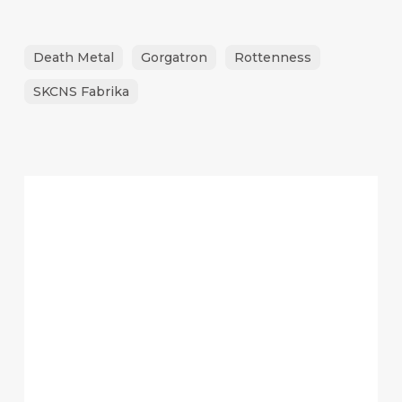
Death Metal
Gorgatron
Rottenness
SKCNS Fabrika
Berza
vinila
i
razmena
udžbenika
8.
avgusta
u
SKCNS
Fabrici