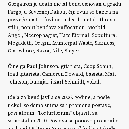
Gorgatron je death metal bend osnovan u gradu
Fargo, u Severnoj Dakoti, čiji zvuk se bazira na
posvećenosti rifovima u death metal i thrash
stilu, poput bendova Suffocation, Morbid
Angel, Necrophagist, Hate Eternal, Sepultura,
Megadeth, Origin, Municipal Waste, Skinless,
Goatwhore, Razor, Nile, Slayer…
Čine ga Paul Johnson, gitarista, Coop Schuh,
lead gitarista, Cameron Dewald, basista, Matt
Johnson, bubnjar i Karl Schmidt, vokal.
Ideja za bend javila se 2006. godine, a posle
nekoliko demo snimaka i promena postave,
prvi album “Torturtorium” objavili su
samostalno 2010. Postava se ponovo promenila
za drugi LP “Inner Supremacy”, koji su takođe