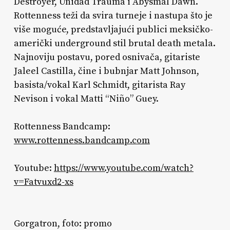
Destroyer, Unidad Trauma i Abysmal Dawn.
Rottenness teži da svira turneje i nastupa što je
više moguće, predstavljajući publici meksičko-
američki underground stil brutal death metala.
Najnoviju postavu, pored osnivača, gitariste
Jaleel Castilla, čine i bubnjar Matt Johnson,
basista/vokal Karl Schmidt, gitarista Ray
Nevison i vokal Matti “Niño” Guey.
Rottenness Bandcamp:
www.rottenness.bandcamp.com
Youtube:
https://www.youtube.com/watch?
v=Fatvuxd2-xs
Gorgatron, foto: promo