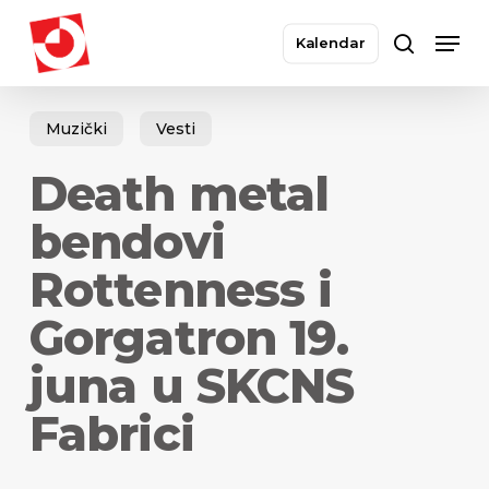
Skip
Men
to
Kalendar
search
main
Close
content
Menu
Muzički
Vesti
Death metal
bendovi
Rottenness i
Gorgatron 19.
juna u SKCNS
Fabrici