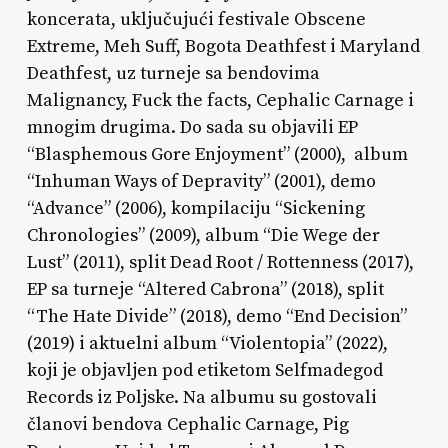
koncerata, uključujući festivale Obscene
Extreme, Meh Suff, Bogota Deathfest i Maryland
Deathfest, uz turneje sa bendovima
Malignancy, Fuck the facts, Cephalic Carnage i
mnogim drugima. Do sada su objavili EP
“Blasphemous Gore Enjoyment” (2000), album
“Inhuman Ways of Depravity” (2001), demo
“Advance” (2006), kompilaciju “Sickening
Chronologies” (2009), album “Die Wege der
Lust” (2011), split Dead Root / Rottenness (2017),
EP sa turneje “Altered Cabrona” (2018), split
“The Hate Divide” (2018), demo “End Decision”
(2019) i aktuelni album “Violentopia” (2022),
koji je objavljen pod etiketom Selfmadegod
Records iz Poljske. Na albumu su gostovali
članovi bendova Cephalic Carnage, Pig