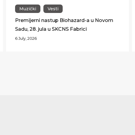
Muzički
Vesti
Premijerni nastup Biohazard-a u Novom
Sadu, 28. jula u SKCNS Fabrici
6 July, 2026