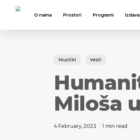
Skip
to
O nama
Prostori
Programi
Izdava
main
content
Hit enter to search or ESC to close
Muzički
Vesti
Humanit
Miloša 
4 February, 2023
1 min read