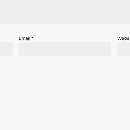
Email
*
Websi
n this browser for the next time I comment.