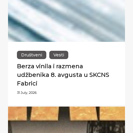
Društveni
Vesti
Berza vinila i razmena
udžbenika 8. avgusta u SKCNS
Fabrici
31 July, 2026
Premijerni
nastup
Biohazard-
a