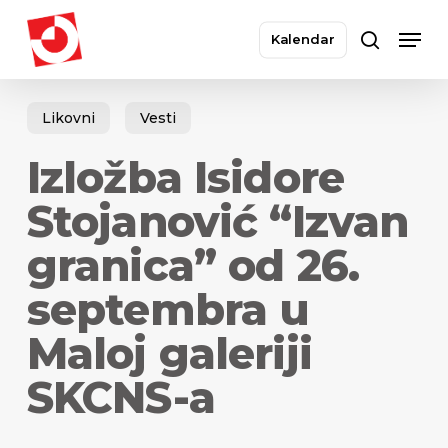
Skip
Men
to
Kalendar
search
main
Close
content
Menu
Likovni
Vesti
Izložba Isidore
Stojanović “Izvan
granica” od 26.
septembra u
Maloj galeriji
SKCNS-a