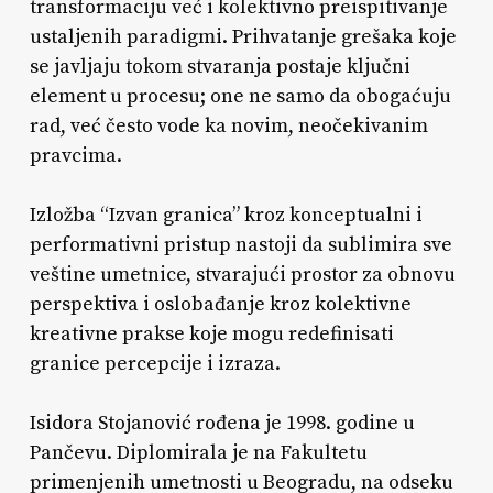
transformaciju već i kolektivno preispitivanje
ustaljenih paradigmi. Prihvatanje grešaka koje
se javljaju tokom stvaranja postaje ključni
element u procesu; one ne samo da obogaćuju
rad, već često vode ka novim, neočekivanim
pravcima.
Izložba “Izvan granica” kroz konceptualni i
performativni pristup nastoji da sublimira sve
veštine umetnice, stvarajući prostor za obnovu
perspektiva i oslobađanje kroz kolektivne
kreativne prakse koje mogu redefinisati
granice percepcije i izraza.
Isidora Stojanović rođena je 1998. godine u
Pančevu. Diplomirala je na Fakultetu
primenjenih umetnosti u Beogradu, na odseku