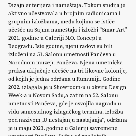
Dizajn enterijera i nameštaja. Tokom studija je
aktivno učestvovala u brojnim radionicama i
grupnim izložbama, među kojima se ističe
učešće na Sajmu nameštaja i izložbi “SmartArt”
2021. godine u Galeriji N.O. Concept u
Beogradu. Iste godine, njeni radovi su bili
izloženi na 51. Salonu umetnosti Pančeva u
Narodnom muzeju Pančeva. Njena umetnička
praksa uključuje učešće na tri likovne kolonije,
od kojih je jedna održana u Rumuniji. Godine
2022. izlagala je u Showroom-u u okviru Design
Week-a u Novom Sadu,a zatim na 52. Salonu
umetnosti Pančeva, gde je osvojila nagradu u
vidu samostalnog izlagačkog termina. Izložba
pod nazivom „U nestajanju nastajanja“, održana
je u maju 2023. godine u Galeriji savremene