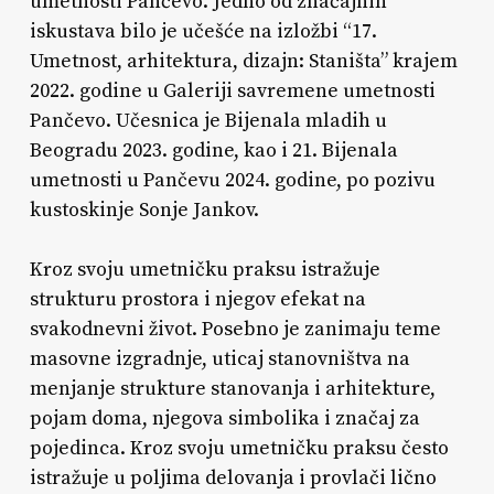
umetnosti Pančevo. Jedno od značajnih
iskustava bilo je učešće na izložbi “17.
Umetnost, arhitektura, dizajn: Staništa” krajem
2022. godine u Galeriji savremene umetnosti
Pančevo. Učesnica je Bijenala mladih u
Beogradu 2023. godine, kao i 21. Bijenala
umetnosti u Pančevu 2024. godine, po pozivu
kustoskinje Sonje Jankov.
Kroz svoju umetničku praksu istražuje
strukturu prostora i njegov efekat na
svakodnevni život. Posebno je zanimaju teme
masovne izgradnje, uticaj stanovništva na
menjanje strukture stanovanja i arhitekture,
pojam doma, njegova simbolika i značaj za
pojedinca. Kroz svoju umetničku praksu često
istražuje u poljima delovanja i provlači lično