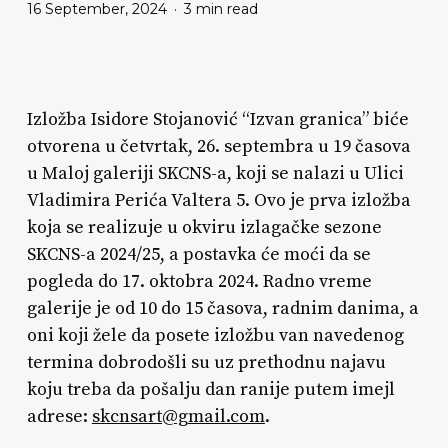
16 September, 2024
3 min read
Izložba Isidore Stojanović “Izvan granica” biće
otvorena u četvrtak, 26. septembra u 19 časova
u Maloj galeriji SKCNS-a, koji se nalazi u Ulici
Vladimira Perića Valtera 5. Ovo je prva izložba
koja se realizuje u okviru izlagačke sezone
SKCNS-a 2024/25, a postavka će moći da se
pogleda do 17. oktobra 2024. Radno vreme
galerije je od 10 do 15 časova, radnim danima, a
oni koji žele da posete izložbu van navedenog
termina dobrodošli su uz prethodnu najavu
koju treba da pošalju dan ranije putem imejl
adrese:
skcnsart@gmail.com
.