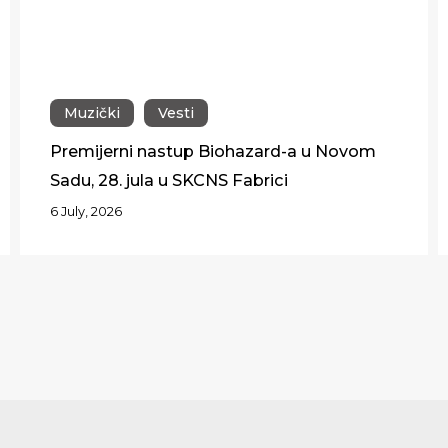
Prijavite se i budite u toku sa
dešavanjima
Muzički
Vesti
Prijava
Premijerni nastup Biohazard-a u Novom
Sadu, 28. jula u SKCNS Fabrici
6 July, 2026
Instagram
Facebook
YouTube