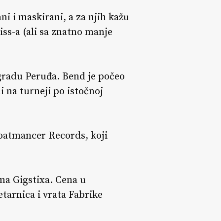
i i maskirani, a za njih kažu
ss-a (ali sa znatno manje
 gradu Peruđa. Bend je počeo
li na turneji po istočnoj
Goatmancer Records, koji
ma Gigstixa. Cena u
etarnica i vrata Fabrike