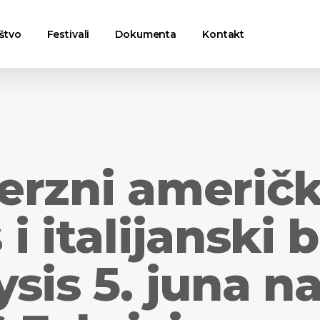
štvo
Festivali
Dokumenta
Kontakt
erzni američk
i italijanski 
sis 5. juna n