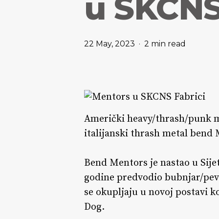
u SKCNS
22 May, 2023
2 min read
Američki heavy/thrash/punk me
italijanski thrash metal bend 
Bend Mentors je nastao u Sijet
godine predvodio bubnjar/peva
se okupljaju u novoj postavi k
Dog.