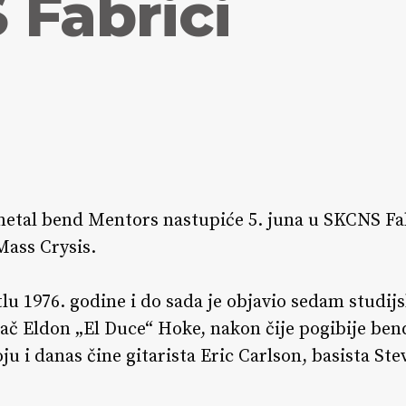
 Fabrici
tal bend Mentors nastupiće 5. juna u SKCNS Fabri
Mass Crysis.
lu 1976. godine i do sada je objavio sedam studij
č Eldon „El Duce“ Hoke, nakon čije pogibije bend
oju i danas čine gitarista Eric Carlson, basista S