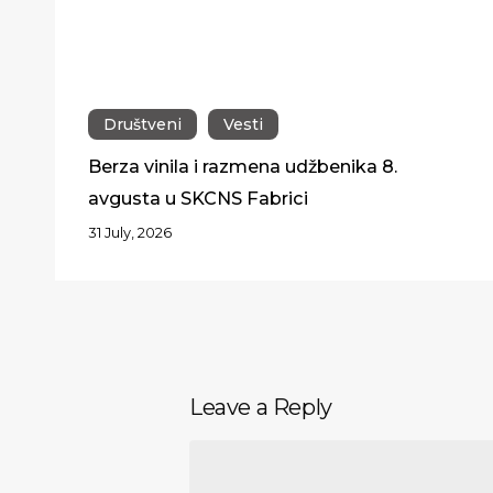
Društveni
Vesti
Berza vinila i razmena udžbenika 8.
avgusta u SKCNS Fabrici
31 July, 2026
Leave a Reply