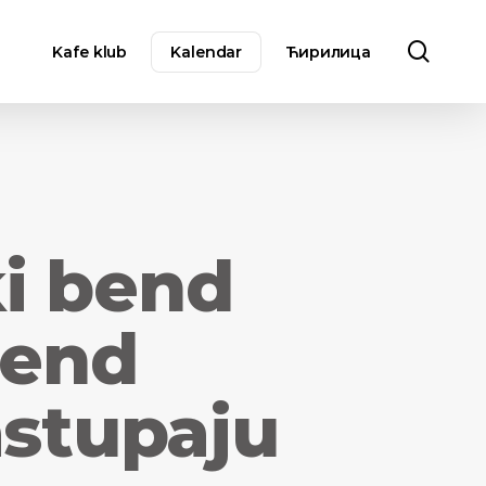
sear
Kafe klub
Kalendar
Ћирилица
i bend
bend
astupaju