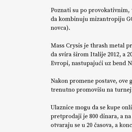
Poznati su po provokativnim, t
da kombinuju mizantropiju GG 
novca).
Mass Crysis je thrash metal pr
da svira širom Italije 2012, a 2
Evropi, nastupajući uz bend N
Nakon promene postave, ove go
trenutno promovišu na turneji
Ulaznice mogu da se kupe onl
pretprodaji je 800 dinara, a na
otvaraju se u 20 časova, a konc