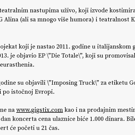
eatralnim nastupima uživo, koji izvode kostimiran
Alina (ali sa mnogo više humora) i teatralnost Ki
ojekat koji je nastao 2011. godine u italijanskom
013. je objavio EP \”Die Totale\”, koji su promovisa
eurasthenia.
dine su objavili \”Imposing Truck\” za etiketu 
 po istočnoj Evropi.
ine na
www.gigstix.com
kao i na prodajnim mesti
 dan koncerta cena ulaznice biće 1.000 dinara. Bil
ert će početi u 21 čas.