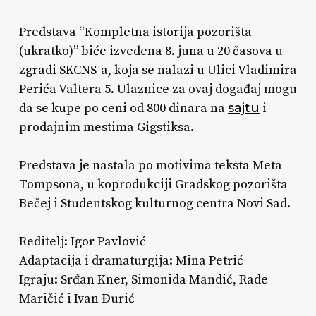
Predstava “Kompletna istorija pozorišta
(ukratko)” biće izvedena 8. juna u 20 časova u
zgradi SKCNS-a, koja se nalazi u Ulici Vladimira
Perića Valtera 5. Ulaznice za ovaj događaj mogu
da se kupe po ceni od 800 dinara na
sajtu
i
prodajnim mestima Gigstiksa.
Predstava je nastala po motivima teksta Meta
Tompsona, u koprodukciji Gradskog pozorišta
Bečej i Studentskog kulturnog centra Novi Sad.
Reditelj: Igor Pavlović
Adaptacija i dramaturgija: Mina Petrić
Igraju: Srđan Kner, Simonida Mandić, Rade
Maričić i Ivan Đurić