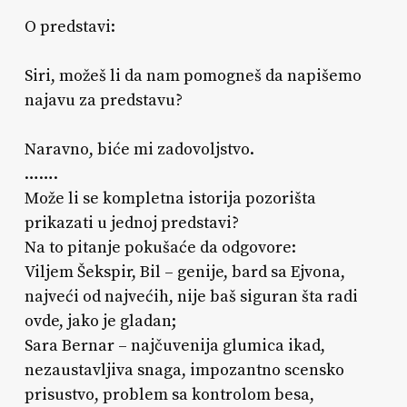
O predstavi:
Siri, možeš li da nam pomogneš da napišemo
najavu za predstavu?
Naravno, biće mi zadovoljstvo.
…….
Može li se kompletna istorija pozorišta
prikazati u jednoj predstavi?
Na to pitanje pokušaće da odgovore:
Viljem Šekspir, Bil – genije, bard sa Ejvona,
najveći od najvećih, nije baš siguran šta radi
ovde, jako je gladan;
Sara Bernar – najčuvenija glumica ikad,
nezaustavljiva snaga, impozantno scensko
prisustvo, problem sa kontrolom besa,