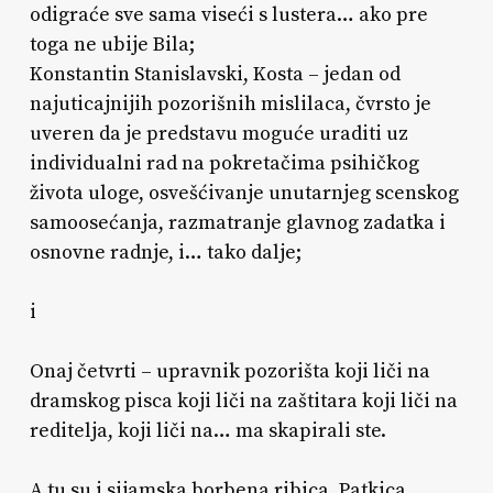
odigraće sve sama viseći s lustera… ako pre
toga ne ubije Bila;
Konstantin Stanislavski, Kosta – jedan od
najuticajnijih pozorišnih mislilaca, čvrsto je
uveren da je predstavu moguće uraditi uz
individualni rad na pokretačima psihičkog
života uloge, osvešćivanje unutarnjeg scenskog
samoosećanja, razmatranje glavnog zadatka i
osnovne radnje, i… tako dalje;
i
Onaj četvrti – upravnik pozorišta koji liči na
dramskog pisca koji liči na zaštitara koji liči na
reditelja, koji liči na… ma skapirali ste.
A tu su i sijamska borbena ribica, Patkica