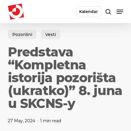
Skip
Men
to
Kalendar
search
main
Close
content
Menu
Pozorišni
Vesti
Predstava
“Kompletna
istorija pozorišta
(ukratko)” 8. juna
u SKCNS-y
27 May, 2024
1 min read