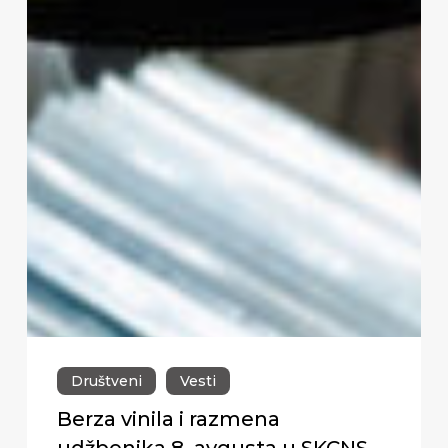
Društveni
Vesti
Berza vinila i razmena
udžbenika 8. avgusta u SKCNS