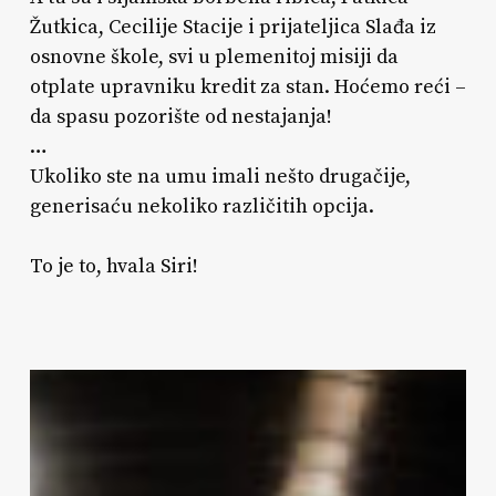
Žutkica, Cecilije Stacije i prijateljica Slađa iz
osnovne škole, svi u plemenitoj misiji da
otplate upravniku kredit za stan. Hoćemo reći –
da spasu pozorište od nestajanja!
…
Ukoliko ste na umu imali nešto drugačije,
generisaću nekoliko različitih opcija.
To je to, hvala Siri!
Berza
vinila
i
razmena
udžbenika