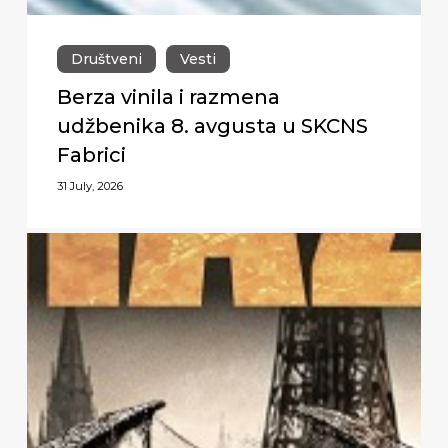
Društveni
Vesti
Berza vinila i razmena
udžbenika 8. avgusta u SKCNS
Fabrici
31 July, 2026
Premijerni
nastup
Biohazard-
a
u
Novom
Sadu,
28.
jula