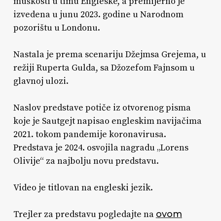
muškosti u timu Engleske, a premijerno je
izvedena u junu 2023. godine u Narodnom
pozorištu u Londonu.
Nastala je prema scenariju Džejmsa Grejema, u
režiji Ruperta Gulda, sa Džozefom Fajnsom u
glavnoj ulozi.
Naslov predstave potiče iz otvorenog pisma
koje je Sautgejt napisao engleskim navijačima
2021. tokom pandemije koronavirusa.
Predstava je 2024. osvojila nagradu „Lorens
Olivije“ za najbolju novu predstavu.
Video je titlovan na engleski jezik.
Trejler za predstavu pogledajte na
ovom