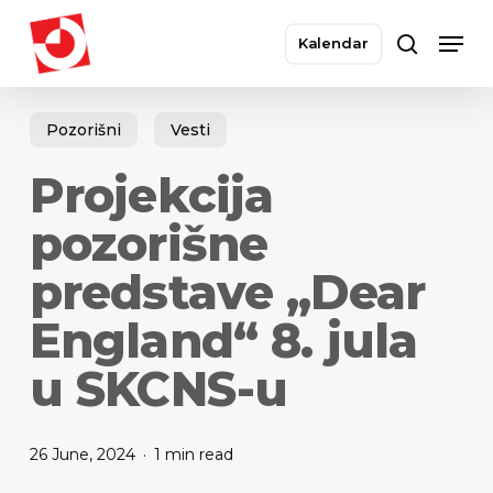
Skip
Men
to
Kalendar
search
main
Close
content
Menu
Pozorišni
Vesti
Projekcija
pozorišne
predstave „Dear
England“ 8. jula
u SKCNS-u
26 June, 2024
1 min read