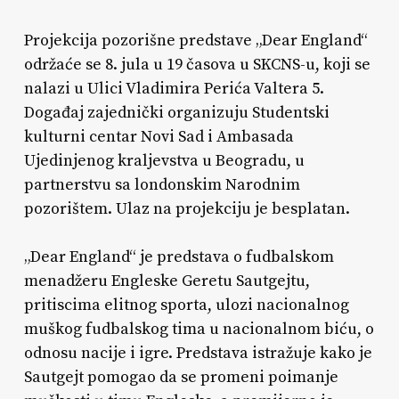
Projekcija pozorišne predstave „Dear England“
održaće se 8. jula u 19 časova u SKCNS-u, koji se
nalazi u Ulici Vladimira Perića Valtera 5.
Događaj zajednički organizuju Studentski
kulturni centar Novi Sad i Ambasada
Ujedinjenog kraljevstva u Beogradu, u
partnerstvu sa londonskim Narodnim
pozorištem. Ulaz na projekciju je besplatan.
„Dear England“ je predstava o fudbalskom
menadžeru Engleske Geretu Sautgejtu,
pritiscima elitnog sporta, ulozi nacionalnog
muškog fudbalskog tima u nacionalnom biću, o
odnosu nacije i igre. Predstava istražuje kako je
Sautgejt pomogao da se promeni poimanje