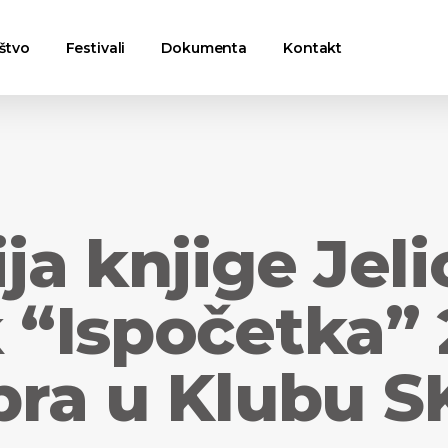
štvo
Festivali
Dokumenta
Kontakt
a knjige Jeli
“Ispočetka” 
ra u Klubu S