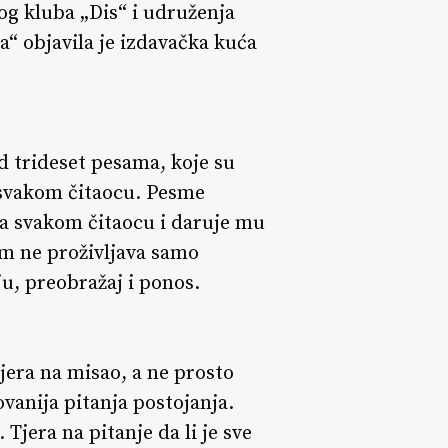
og kluba „Dis“ i udruženja
“ objavila je izdavačka kuća
d trideset pesama, koje su
 svakom čitaocu. Pesme
ća svakom čitaocu i daruje mu
em ne proživljava samo
iju, preobražaj i ponos.
tjera na misao, a ne prosto
vanija pitanja postojanja.
 Tjera na pitanje da li je sve