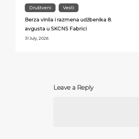
Društveni
Vesti
Berza vinila i razmena udžbenika 8.
avgusta u SKCNS Fabrici
31 July, 2026
Leave a Reply