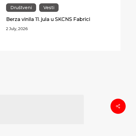
Društveni
Vesti
Berza vinila 11. jula u SKCNS Fabrici
2 July, 2026
Share