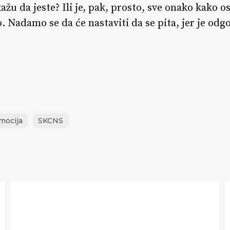
kažu da jeste? Ili je, pak, prosto, sve onako kako 
 Nadamo se da će nastaviti da se pita, jer je odgo
mocija
SKCNS
Premijerni
B
nastup
v
Biohazard-
11