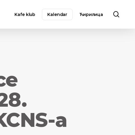
sear
Kafe klub
Kalendar
Ћирилица
ce
28.
KCNS-a