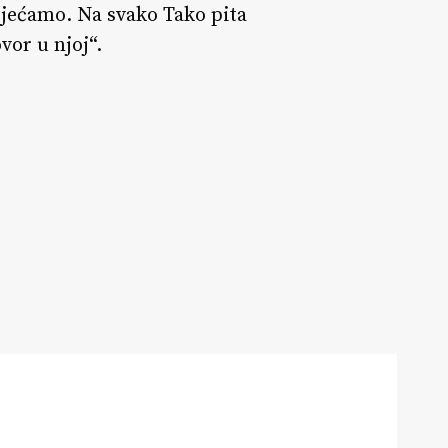
osjećamo. Na svako Tako pita
vor u njoj“.
erza
inila
.