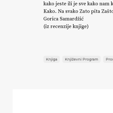
kako jeste ili je sve kako nam 
Kako. Na svako Zato pita Zašto.
Gorica Samardžić
(iz recenzije knjige)
Knjiga
Književni Program
Pro
Berza
vinila
i