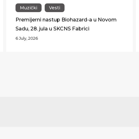
Muzički
Vesti
Premijerni nastup Biohazard-a u Novom
Sadu, 28. jula u SKCNS Fabrici
6 July, 2026