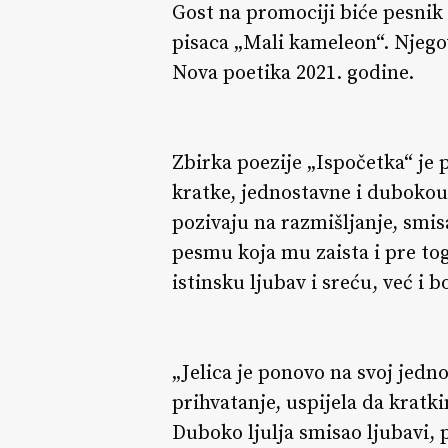
Gost na promociji biće pesnik 
pisaca „Mali kameleon“. Njego
Nova poetika 2021. godine.
Zbirka poezije „Ispočetka“ je 
kratke, jednostavne i dubokou
pozivaju na razmišljanje, smi
pesmu koja mu zaista i pre to
istinsku ljubav i sreću, već i b
„Jelica je ponovo na svoj jedn
prihvatanje, uspijela da kratk
Duboko ljulja smisao ljubavi, po