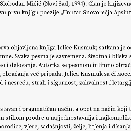
Slobodan Mićić (Novi Sad, 1994). Član je književn
vu prvu knjigu poezije „Unutar Snovorečja Apsinta
prva objavljena knjiga Jelice Kusmuk; satkana je o
mne. Svaka pesma je savremena, životna i bliska
sao i delovanje. Autorka se pesmom intimno obra
g obraćanja već pripada. Jelica Kusmuk sa čitaoc
ol i nesreću, strah i sigurnost, zahvalnost i letarg
ostavan i pragmatičan način, a opet na način koji 
im stihom prodre u najjednostavnija i najkompliko
rodice, vjere, sadašnjosti, želje, htjenja i disanja.