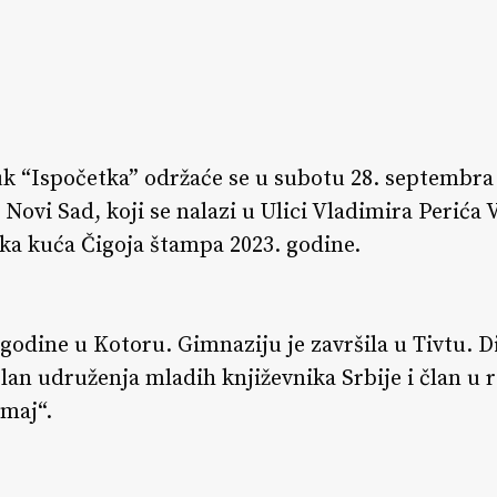
k “Ispočetka” održaće se u subotu 28. septembra
ovi Sad, koji se nalazi u Ulici Vladimira Perića V
čka kuća Čigoja štampa 2023. godine.
 godine u Kotoru. Gimnaziju je završila u Tivtu. 
član udruženja mladih književnika Srbije i član 
Zmaj“.