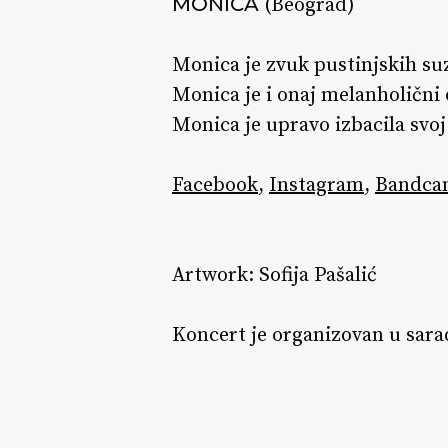
MONICA
(Beograd)
Monica je zvuk pustinjskih su
Monica je i onaj melanholični
Monica je upravo izbacila svoj
Facebook
,
Instagram
,
Bandca
Artwork: Sofija Pašalić
Koncert je organizovan u sara