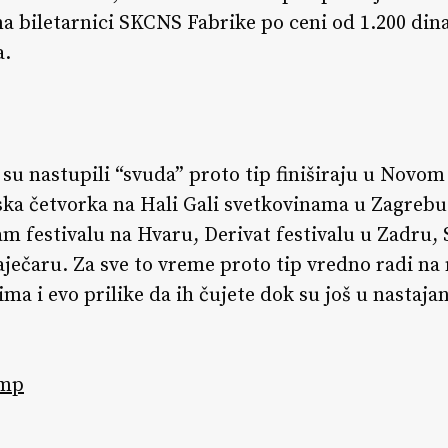
na biletarnici SKCNS Fabrike po ceni od 1.200 din
a.
u nastupili “svuda” proto tip finiširaju u Novom
ska četvorka na Hali Gali svetkovinama u Zagrebu 
am festivalu na Hvaru, Derivat festivalu u Zadru,
Zaječaru. Za sve to vreme proto tip vredno radi 
ima i evo prilike da ih čujete dok su još u nastaja
mp