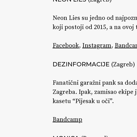
Neon Lies su jedno od najpoz
koji postoji od 2015, a na ovo
Facebook
,
Instagram
,
Bandca
DEZINFORMACIJE
(Zagreb)
Fanatični garažni pank sa dod
Zagreba. Ipak, zamisao ekipe j
kasetu “Pijesak u oči”.
Bandcamp