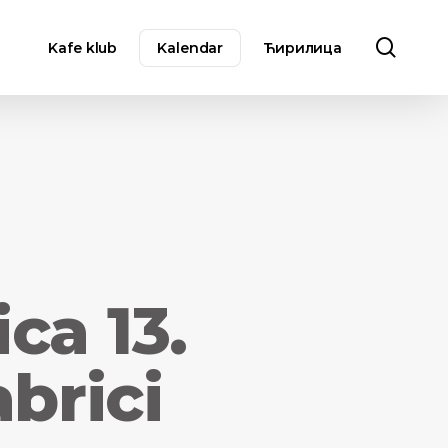
sear
Kafe klub
Kalendar
Ћирилица
ca 13.
brici