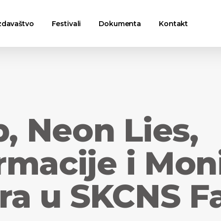
zdavaštvo
Festivali
Dokumenta
Kontakt
p, Neon Lies,
macije i Moni
a u SKCNS Fa