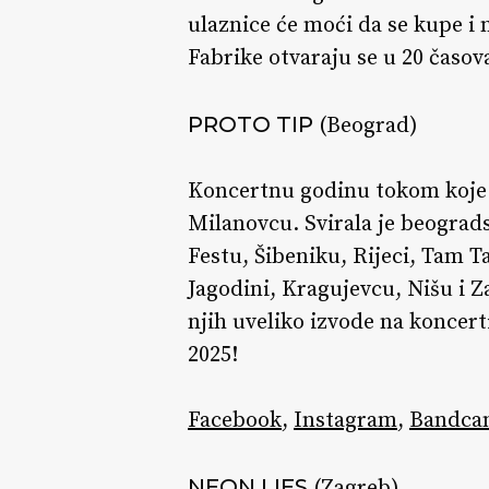
ulaznice će moći da se kupe i 
Fabrike otvaraju se u 20 časov
PROTO TIP
(Beograd)
Koncertnu godinu tokom koje s
Milanovcu. Svirala je beograd
Festu, Šibeniku, Rijeci, Tam T
Jagodini, Kragujevcu, Nišu i 
njih uveliko izvode na koncert
2025!
Facebook
,
Instagram
,
Bandca
NEON LIES
(Zagreb)