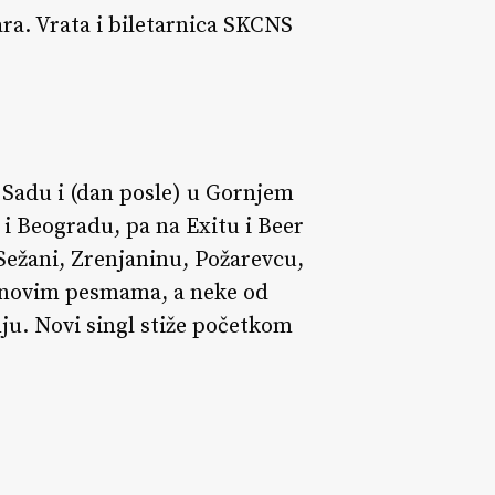
ara. Vrata i biletarnica SKCNS
 Sadu i (dan posle) u Gornjem
i Beogradu, pa na Exitu i Beer
 Sežani, Zrenjaninu, Požarevcu,
na novim pesmama, a neke od
nju. Novi singl stiže početkom