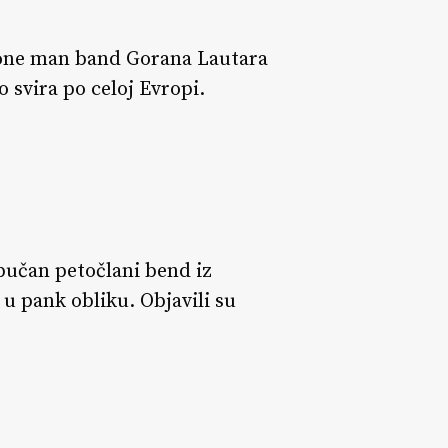
e one man band Gorana Lautara
 svira po celoj Evropi.
bučan petočlani bend iz
 u pank obliku. Objavili su