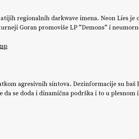
natijih regionalnih darkwave imena. Neon Lies j
j turneji Goran promoviše LP ”Demons” i neumorno
mp
atkom agresivnih sintova. Dezinformacije su baš 
e da se doda i dinamična podrška i to u plesnom i