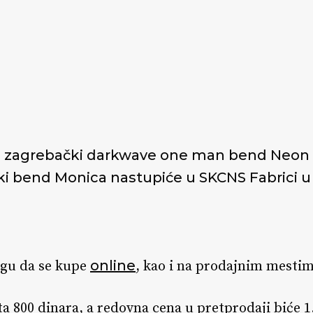
, zagrebački darkwave one man bend Neon 
ki bend Monica nastupiće u SKCNS Fabrici u
online
ogu da se kupe
, kao i na prodajnim mestim
a 800 dinara, a redovna cena u pretprodaji biće 