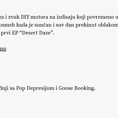
za i zvuk DIY motora na izdisaju koji povremeno 
 osmeh kada je sunčan i suv dan prekinut oblako
 prvi EP “Desert Daze”.
mp
dnji sa Pop Depresijom i Goose Booking.