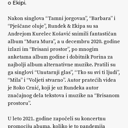
o Ekipi.
Nakon singlova “Tamni jorgovan”, “Barbara” i
“Pješčane oluje”, Rundek & Ekipa su sa
Andrejom Kurelec Košavić snimili fantastičan
album “Mura Mura”, a u decembru 2020. godine
izlazi im “Brisani prostor”, po mnogim
anketama album godine i dobitnik Porina za
najbolji album alternativne muzike. Pratili su
ga singlovi “Unutarnji glas”, “Tko su svi ti ljudi”,
“Mila” i “Voljeti stvarno”. Autor pratećih videa
je Roko Crnić, koji je uz Rundeka autor
značajnog dela tekstova i muzike na “Brisanom
prostoru”.
U leto 2021. godine započeli su koncertnu
promociju abuma, koliko je to pandemija