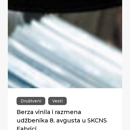
Društveni
Vesti
Berza vinila i razmena
udžbenika 8. avgusta u SKCNS
Fabrici