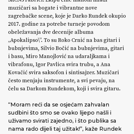
muzičari sa bogate i vibrantne nove
zagrebačke scene, koje je Darko Rundek okupio
2017. godine za potrebe turneje povodom
obeležavanja dve decenije albuma
„Apokalipso\”. To su Roko Crnić na bas gitari i
bubnjevima, Silvio Bočić na bubnjevima, gitari
i basu, Miro Manojlović na udaraljkama i
vibrafonu, Igor Pavlica svira trubu, a Ana
Kovačić svira saksofon i sintisajzer. Muzičari
često menjaju instrumente, a svi pevaju, na
čelu sa Darkom Rundekom, koji i svira gitaru.
“
Moram reći da se osjećam zahvalan
sudbini što smo se ovako lijepo našli i
uživamo svirati zajedno, i što publika sa
nama rado dijeli taj užitak!”, kaže Rundek