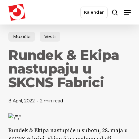
Skip
Men
to
Kalendar
search
main
Close
content
Menu
Muzički
Vesti
Rundek & Ekipa
nastupaju u
SKCNS Fabrici
8 April, 2022
2 min read
Rundek & Ekipa nastupiće u subotu, 28. maja u
SKCNS Fabrici. Ekipu čine mahom mlađi