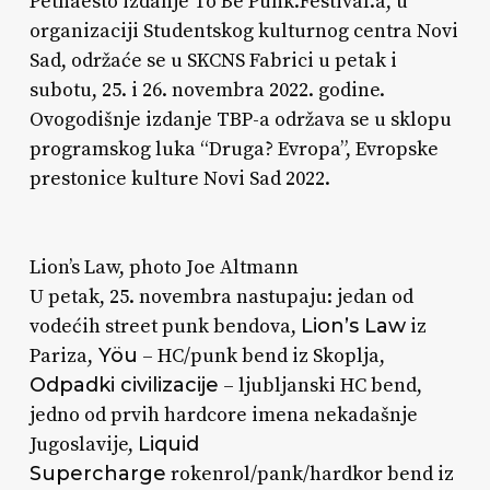
Petnaesto izdanje To Be Punk.Festival.a, u
organizaciji Studentskog kulturnog centra Novi
Sad, održaće se u SKCNS Fabrici u petak i
subotu, 25. i 26. novembra 2022. godine.
Ovogodišnje izdanje TBP-a održava se u sklopu
programskog luka “Druga? Evropa”, Evropske
prestonice kulture Novi Sad 2022.
Lion’s Law, photo Joe Altmann
U petak, 25. novembra nastupaju: jedan od
vodećih street punk bendova,
Lion’s Law
iz
Pariza,
Yöu
– HC/punk bend iz Skoplja,
Odpadki civilizacije
– ljubljanski HC bend,
jedno od prvih hardcore imena nekadašnje
Jugoslavije,
Liquid
Supercharge
rokenrol/pank/hardkor bend iz