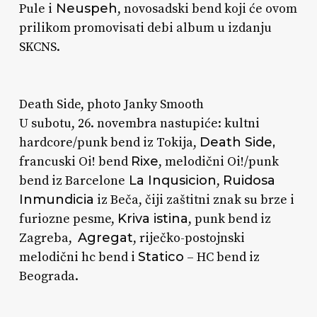
Pule i
Neuspeh
, novosadski bend koji će ovom
prilikom promovisati debi album u izdanju
SKCNS.
Death Side, photo Janky Smooth
U subotu, 26. novembra nastupiće: kultni
hardcore/punk bend iz Tokija,
Death Side,
francuski Oi! bend
Rixe
, melodični Oi!/punk
bend iz Barcelone
La Inqusicion
,
Ruidosa
Inmundicia
iz Beča, čiji zaštitni znak su brze i
furiozne pesme,
Kriva istina
, punk bend iz
Zagreba,
Agregat
, riječko-postojnski
melodični hc bend i
Statico
– HC bend iz
Beograda.