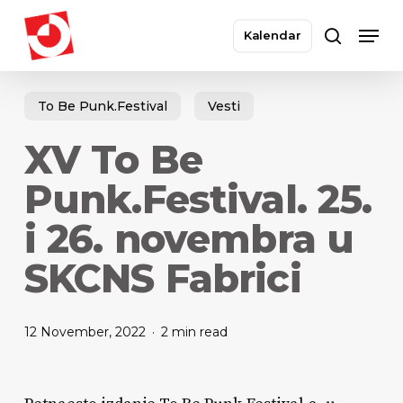
Skip
Men
to
Kalendar
search
main
Close
content
Menu
To Be Punk.Festival
Vesti
XV To Be
Punk.Festival. 25.
i 26. novembra u
SKCNS Fabrici
12 November, 2022
2 min read