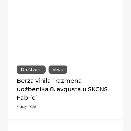
Društveni
Vesti
Berza vinila i razmena
udžbenika 8. avgusta u SKCNS
Fabrici
31 July, 2026
Premijerni
nastup