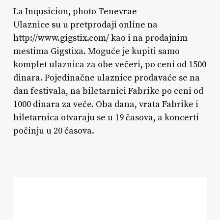
La Inqusicion, photo Tenevrae
Ulaznice su u pretprodaji online na
http://www.gigstix.com/ kao i na prodajnim
mestima Gigstixa. Moguće je kupiti samo
komplet ulaznica za obe večeri, po ceni od 1500
dinara. Pojedinačne ulaznice prodavaće se na
dan festivala, na biletarnici Fabrike po ceni od
1000 dinara za veče. Oba dana, vrata Fabrike i
biletarnica otvaraju se u 19 časova, a koncerti
počinju u 20 časova.
Berza
vinila
i
razmena