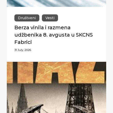
Društveni
Vesti
Berza vinila i razmena
udžbenika 8. avgusta u SKCNS
Fabrici
31 July, 2026
Premijerni
nastup
Biohazard-
a
u
Novom
Sadu,
28.