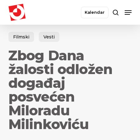
Skip
Men
to
Kalendar
search
main
Close
content
Menu
Filmski
Vesti
Zbog Dana
žalosti odložen
događaj
posvećen
Miloradu
Milinkoviću